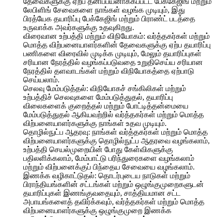
தேவைகளுக்கு ஏற்ப தனிப்பயனாக்கப்பட்ட பேக்கேஜிங் மற்றும்
லேபிளிங் சேவைகளை நாங்கள் வழங்க முடியும், இது
பிரத்யேக தயாரிப்பு பேக்கேஜிங் மற்றும் பிராண்ட் படத்தை
உருவாக்க அவர்களுக்கு உதவுகிறது.
விரைவான உற்பத்தி மற்றும் விநியோகம்: வர்த்தகர்கள் மற்றும்
மொத்த விற்பனையாளர்களின் தேவைகளுக்கு ஏற்ப தயாரிப்பு
பணிகளை விரைவில் முடிக்க முடியும், மேலும் தயாரிப்புகள்
சரியான நேரத்தில் வழங்கப்படுவதை உறுதிசெய்ய சரியான
நேரத்தில் தளவாடங்கள் மற்றும் விநியோகத்தை ஏற்பாடு
செய்யலாம்.
செலவு மேம்படுத்தல்: விநியோகச் சங்கிலிகள் மற்றும்
உற்பத்திச் செலவுகளை மேம்படுத்துதல், தயாரிப்பு
விலைகளைக் குறைத்தல் மற்றும் போட்டித்தன்மையை
மேம்படுத்துதல் ஆகியவற்றில் வர்த்தகர்கள் மற்றும் மொத்த
விற்பனையாளர்களுக்கு நாங்கள் உதவ முடியும்.
தொழில்நுட்ப ஆதரவு: நாங்கள் வர்த்தகர்கள் மற்றும் மொத்த
விற்பனையாளர்களுக்கு தொழில்நுட்ப ஆதரவை வழங்கலாம்,
உற்பத்தி செயல்முறையின் போது கேள்விகளுக்கு
பதிலளிக்கலாம், மேம்பாட்டு பரிந்துரைகளை வழங்கலாம்
மற்றும் விற்பனைக்குப் பிந்தைய சேவையை வழங்கலாம்.
இணக்க வழிகாட்டுதல்: தொடர்புடைய நாடுகள் மற்றும்
பிராந்தியங்களின் சட்டங்கள் மற்றும் ஒழுங்குமுறைகளுடன்
தயாரிப்புகள் இணங்குவதையும், சாத்தியமான சட்ட
அபாயங்களைத் தவிர்க்கவும், வர்த்தகர்கள் மற்றும் மொத்த
விற்பனையாளர்களுக்கு ஒழுங்குமுறை இணக்க