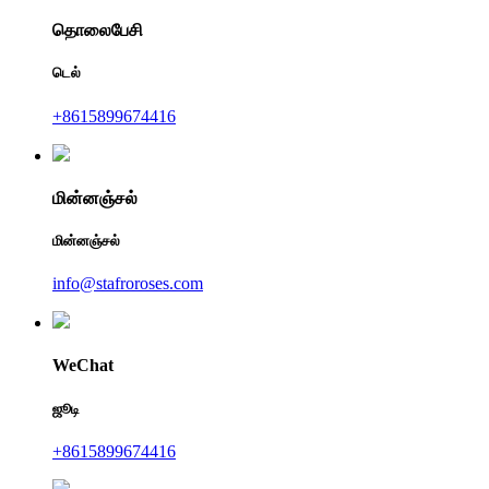
தொலைபேசி
டெல்
+8615899674416
மின்னஞ்சல்
மின்னஞ்சல்
info@stafroroses.com
WeChat
ஜூடி
+8615899674416