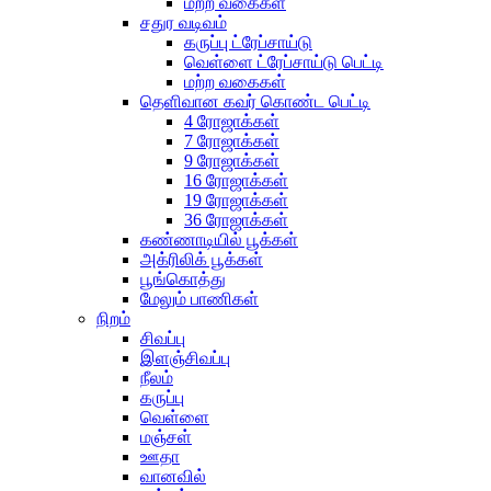
மற்ற வகைகள்
சதுர வடிவம்
கருப்பு ட்ரேப்சாய்டு
வெள்ளை ட்ரேப்சாய்டு பெட்டி
மற்ற வகைகள்
தெளிவான கவர் கொண்ட பெட்டி
4 ரோஜாக்கள்
7 ரோஜாக்கள்
9 ரோஜாக்கள்
16 ரோஜாக்கள்
19 ரோஜாக்கள்
36 ரோஜாக்கள்
கண்ணாடியில் பூக்கள்
அக்ரிலிக் பூக்கள்
பூங்கொத்து
மேலும் பாணிகள்
நிறம்
சிவப்பு
இளஞ்சிவப்பு
நீலம்
கருப்பு
வெள்ளை
மஞ்சள்
ஊதா
வானவில்