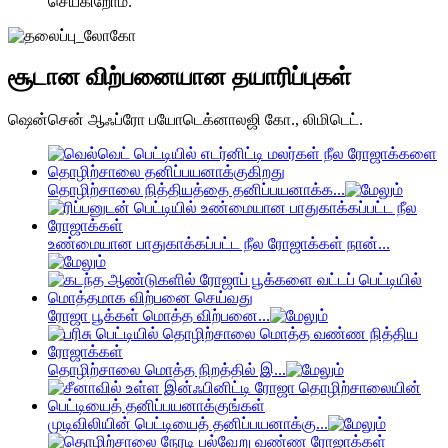
செய்கிறோம்.
சூடான விற்பனையான தயாரிப்புகள்
ஷென்சென் ஆஃப்ரோ பயோடெக்னாலஜி கோ., லிமிடெட்.
தொழிற்சாலை நித்தியத்தை தனிப்பயனாக்க...
உண்மையான பாதுகாக்கப்பட்ட நீல ரோஜாக்கள் நான்...
ரோஜா பூக்கள் மொத்த விற்பனை...
தொழிற்சாலை மொத்த நிறத்தில் இ...
முடிவிலியின் பெட்டியைத் தனிப்பயனாக்கு...