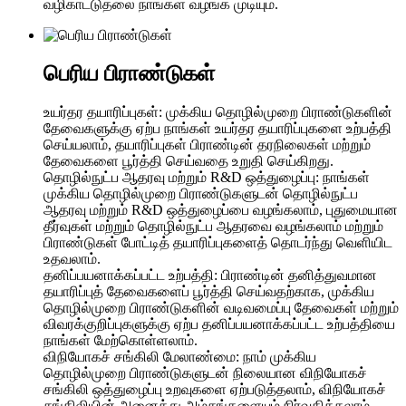
வழிகாட்டுதலை நாங்கள் வழங்க முடியும்.
பெரிய பிராண்டுகள்
உயர்தர தயாரிப்புகள்: முக்கிய தொழில்முறை பிராண்டுகளின்
தேவைகளுக்கு ஏற்ப நாங்கள் உயர்தர தயாரிப்புகளை உற்பத்தி
செய்யலாம், தயாரிப்புகள் பிராண்டின் தரநிலைகள் மற்றும்
தேவைகளை பூர்த்தி செய்வதை உறுதி செய்கிறது.
தொழில்நுட்ப ஆதரவு மற்றும் R&D ஒத்துழைப்பு: நாங்கள்
முக்கிய தொழில்முறை பிராண்டுகளுடன் தொழில்நுட்ப
ஆதரவு மற்றும் R&D ஒத்துழைப்பை வழங்கலாம், புதுமையான
தீர்வுகள் மற்றும் தொழில்நுட்ப ஆதரவை வழங்கலாம் மற்றும்
பிராண்டுகள் போட்டித் தயாரிப்புகளைத் தொடர்ந்து வெளியிட
உதவலாம்.
தனிப்பயனாக்கப்பட்ட உற்பத்தி: பிராண்டின் தனித்துவமான
தயாரிப்புத் தேவைகளைப் பூர்த்தி செய்வதற்காக, முக்கிய
தொழில்முறை பிராண்டுகளின் வடிவமைப்பு தேவைகள் மற்றும்
விவரக்குறிப்புகளுக்கு ஏற்ப தனிப்பயனாக்கப்பட்ட உற்பத்தியை
நாங்கள் மேற்கொள்ளலாம்.
விநியோகச் சங்கிலி மேலாண்மை: நாம் முக்கிய
தொழில்முறை பிராண்டுகளுடன் நிலையான விநியோகச்
சங்கிலி ஒத்துழைப்பு உறவுகளை ஏற்படுத்தலாம், விநியோகச்
சங்கிலியின் அனைத்து அம்சங்களையும் நிர்வகிக்கலாம்