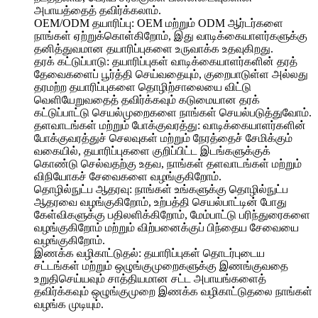
அபாயத்தைத் தவிர்க்கலாம்.
OEM/ODM தயாரிப்பு: OEM மற்றும் ODM ஆர்டர்களை
நாங்கள் ஏற்றுக்கொள்கிறோம், இது வாடிக்கையாளர்களுக்கு
தனித்துவமான தயாரிப்புகளை உருவாக்க உதவுகிறது.
தரக் கட்டுப்பாடு: தயாரிப்புகள் வாடிக்கையாளர்களின் தரத்
தேவைகளைப் பூர்த்தி செய்வதையும், குறைபாடுள்ள அல்லது
தரமற்ற தயாரிப்புகளை தொழிற்சாலையை விட்டு
வெளியேறுவதைத் தவிர்க்கவும் கடுமையான தரக்
கட்டுப்பாட்டு செயல்முறைகளை நாங்கள் செயல்படுத்துவோம்.
தளவாடங்கள் மற்றும் போக்குவரத்து: வாடிக்கையாளர்களின்
போக்குவரத்துச் செலவுகள் மற்றும் நேரத்தைச் சேமிக்கும்
வகையில், தயாரிப்புகளை குறிப்பிட்ட இடங்களுக்குக்
கொண்டு செல்வதற்கு உதவ, நாங்கள் தளவாடங்கள் மற்றும்
விநியோகச் சேவைகளை வழங்குகிறோம்.
தொழில்நுட்ப ஆதரவு: நாங்கள் உங்களுக்கு தொழில்நுட்ப
ஆதரவை வழங்குகிறோம், உற்பத்தி செயல்பாட்டின் போது
கேள்விகளுக்கு பதிலளிக்கிறோம், மேம்பாட்டு பரிந்துரைகளை
வழங்குகிறோம் மற்றும் விற்பனைக்குப் பிந்தைய சேவையை
வழங்குகிறோம்.
இணக்க வழிகாட்டுதல்: தயாரிப்புகள் தொடர்புடைய
சட்டங்கள் மற்றும் ஒழுங்குமுறைகளுக்கு இணங்குவதை
உறுதிசெய்யவும் சாத்தியமான சட்ட அபாயங்களைத்
தவிர்க்கவும் ஒழுங்குமுறை இணக்க வழிகாட்டுதலை நாங்கள்
வழங்க முடியும்.