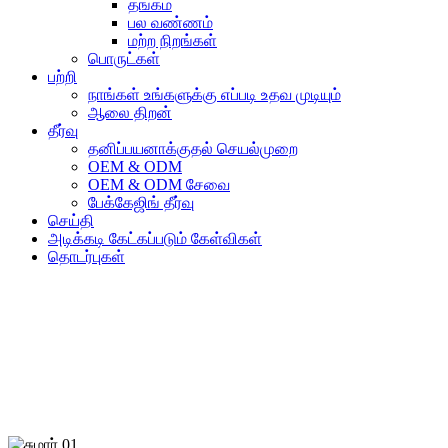
தங்கம்
பல வண்ணம்
மற்ற நிறங்கள்
பொருட்கள்
பற்றி
நாங்கள் உங்களுக்கு எப்படி உதவ முடியும்
ஆலை திறன்
தீர்வு
தனிப்பயனாக்குதல் செயல்முறை
OEM & ODM
OEM & ODM சேவை
பேக்கேஜிங் தீர்வு
செய்தி
அடிக்கடி கேட்கப்படும் கேள்விகள்
தொடர்புகள்