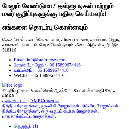
மேலும் வேண்டுமா? தள்ளுபடிகள் மற்றும்
மலர் குறிப்புகளுக்கு பதிவு செய்யவும்!
எங்களை தொடர்பு கொள்ளவும்
ஷென்சென்: சுவாங்கே கட்டிடம், கிங்சுய் சாலை, லாங்காங் தெரு,
லாங்காங் மாவட்டம், ஷென்சென் நகரம், சீனா. அஞ்சல் குறியீடு:
518116
Email: info@stafroroses.com
பிராண்டோ ஜெங்: +86 15899674416
வாட்ஸ்அப்: +86 15899674416
WeChat: +86 15899674416
© பதிப்புரிமை - ஷென்சென் ஆஃப்ரோ பயோடெக்னாலஜி கோ.,
லிமிடெட்.
தளவரைபடம்
-
AMP மொபைல்
நித்திய ரோஜாக்கள்
,
முடிவிலி ரோஜாக்கள்
,
நித்திய ரோஜாக்கள்
,
நித்திய ரோஜாக்கள்
,
ஒரு வருடம் கடந்த ரோஜாக்கள்
,
பாதுகாக்கப்பட்ட ரோஜாக்கள்
,